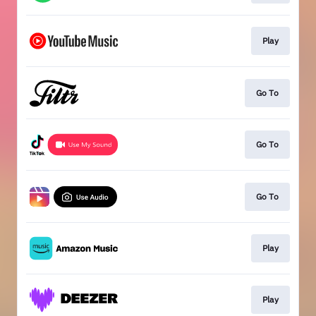
Play
Go To
Go To
Go To
Play
Play