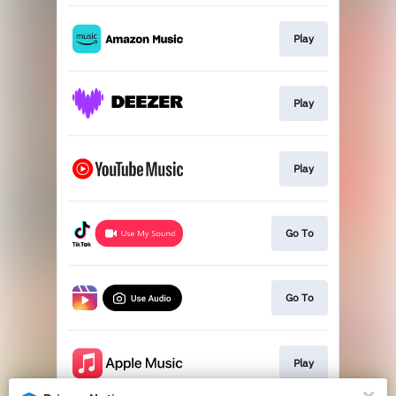
Play
Play
Play
Go To
Go To
Play